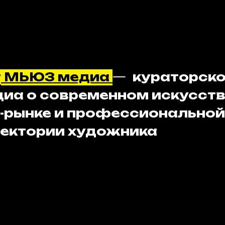
события
карьера художника
арт-
т
МЬЮЗ медиа
—
кураторск
иа о современном искусств
-рынке и профессиональной
ектории художника