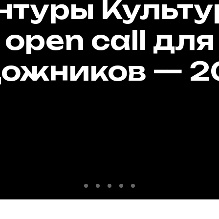
остояние, чер
торое прохо
ловек, желаю
йти путь к с
мечте»