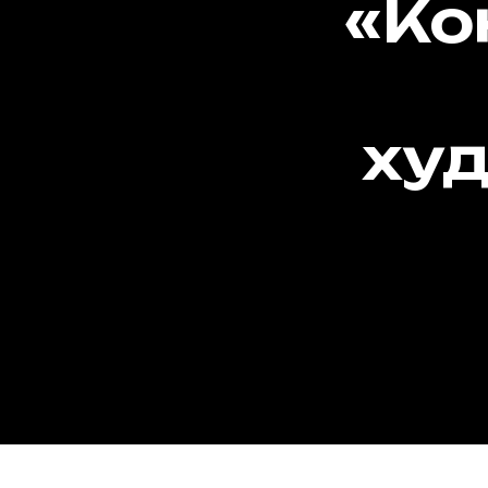
с
ко
че
про