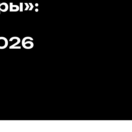
ез
дит
щий
воей