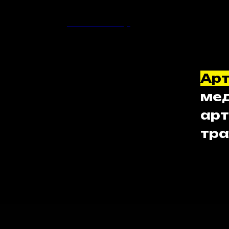
новый номер
интервью
Ар
мед
арт
тра