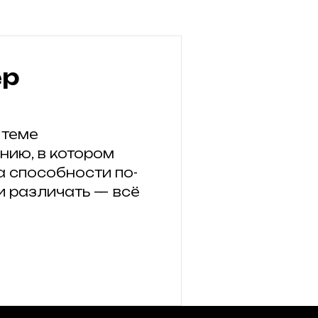
ер
 теме
нию, в котором
а способности по-
и различать — всё