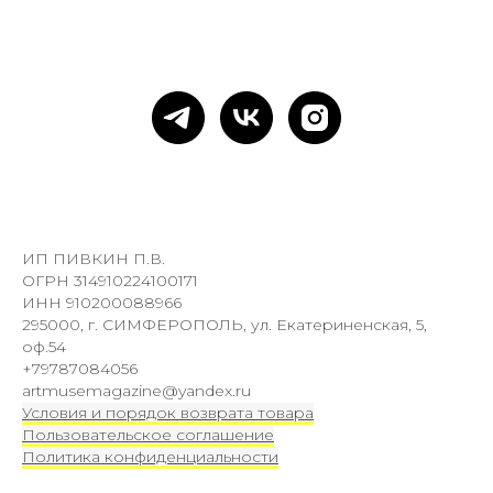
ИП ПИВКИН П.В.
ОГРН 314910224100171
ИНН 910200088966
295000, г. СИМФЕРОПОЛЬ, ул. Екатериненская, 5,
оф.54
+79787084056
artmusemagazine@yandex.ru
Условия и порядок возврата товара
Пользовательское соглашение
Политика конфиденциальности