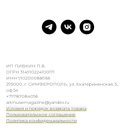
ИП ПИВКИН П.В.
ОГРН 314910224100171
ИНН 910200088966
295000, г. СИМФЕРОПОЛЬ, ул. Екатериненская, 5,
оф.54
+79787084056
artmusemagazine@yandex.ru
Условия и порядок возврата товара
Пользовательское соглашение
Политика конфиденциальности